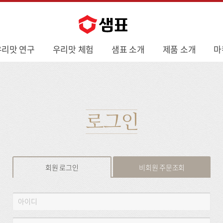
우리맛 연구
우리맛 체험
샘표 소개
제품 소개
마
로그인
회원 로그인
비회원 주문조회
회
아
원
이
로
디