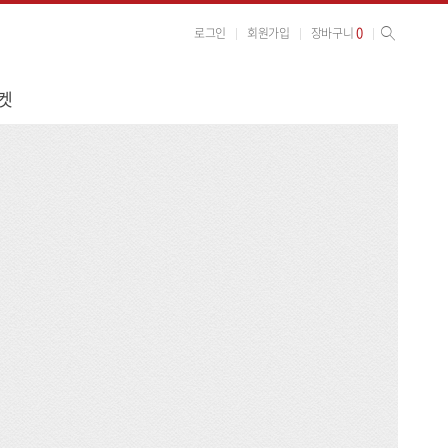
사이트 검색
검색
0
로그인
회원가입
장바구니
켓