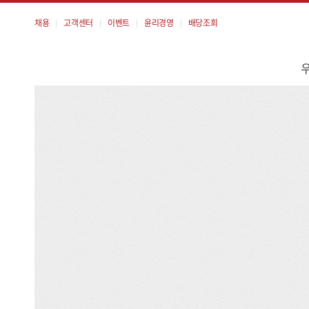
채용
고객센터
이벤트
윤리경영
배당조회
메
뉴