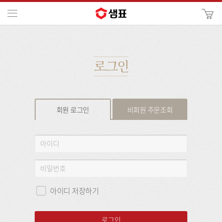
카
메뉴
사
이
검
트
색
검
색
로그인
회원 로그인
비회원 주문조회
회
아
원
이
로
디
비
그
밀
인
번
아이디 저장하기
호
로그인