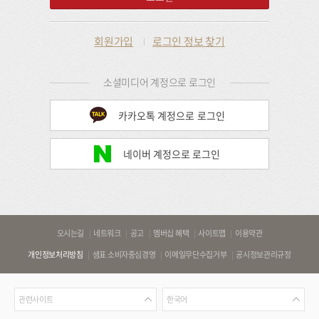
회원가입
로그인 정보 찾기
소셜미디어 계정으로 로그인
카카오톡 계정으로 로그인
네이버 계정으로 로그인
바
오시는길
네트워크
공고
멤버십 혜택
사이트맵
이용약관
로
개인정보처리방침
샘표 소비자중심경영
이메일무단수집거부
공시정보관리규정
가
기
관
언
링
관련사이트
한국어
련
어
크