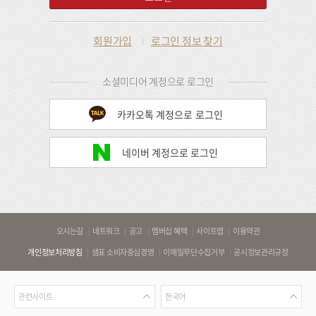
회원가입
로그인 정보 찾기
소셜미디어 계정으로 로그인
카카오톡 계정으로 로그인
네이버 계정으로 로그인
바
오시는길
네트워크
공고
멤버십 혜택
사이트맵
이용약관
로
개인정보처리방침
샘표 소비자중심경영
이메일무단수집거부
공시정보관리규정
가
기
관
언
링
관련사이트
한국어
련
어
크