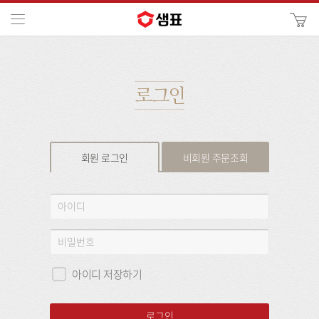
카
메뉴
사
이
검
트
색
검
색
로그인
회원 로그인
비회원 주문조회
회
아
원
이
로
디
비
그
밀
인
번
아이디 저장하기
호
로그인