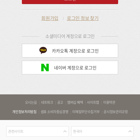
회원가입
로그인 정보 찾기
소셜미디어 계정으로 로그인
카카오톡 계정으로 로그인
네이버 계정으로 로그인
바
오시는길
네트워크
공고
멤버십 혜택
사이트맵
이용약관
로
개인정보처리방침
샘표 소비자중심경영
이메일무단수집거부
공시정보관리규정
가
기
관
언
링
관련사이트
한국어
련
어
크