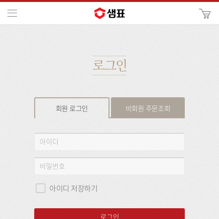
카
메뉴
사
이
검
트
색
검
색
로그인
회원 로그인
비회원 주문조회
회
아
원
이
로
디
비
그
밀
인
번
아이디 저장하기
호
로그인