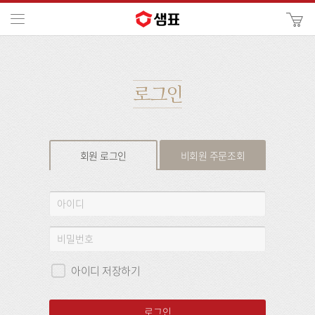
카
메뉴
사
이
검
트
색
검
색
로그인
회원 로그인
비회원 주문조회
회
아
원
이
로
디
비
그
밀
인
번
아이디 저장하기
호
로그인