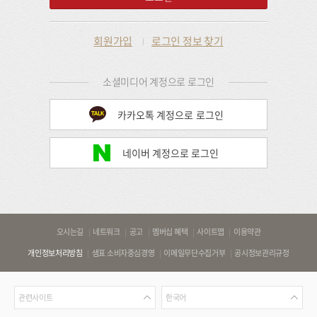
회원가입
로그인 정보 찾기
소셜미디어 계정으로 로그인
카카오톡 계정으로 로그인
네이버 계정으로 로그인
바
오시는길
네트워크
공고
멤버십 혜택
사이트맵
이용약관
로
개인정보처리방침
샘표 소비자중심경영
이메일무단수집거부
공시정보관리규정
가
기
관
언
링
관련사이트
한국어
련
어
크