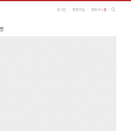
사이트 검색
검색
0
로그인
회원가입
장바구니
켓