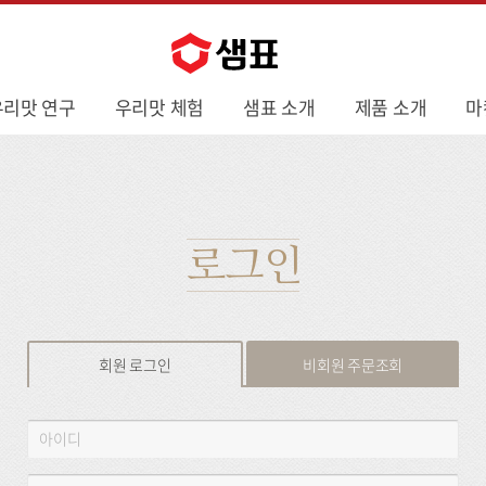
우리맛 연구
우리맛 체험
샘표 소개
제품 소개
마
로그인
회원 로그인
비회원 주문조회
회
아
원
이
로
디