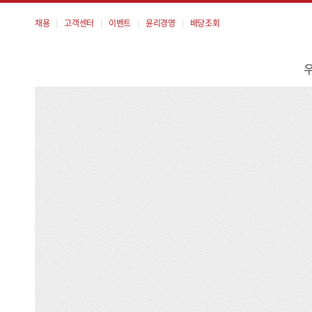
채용
고객센터
이벤트
윤리경영
배당조회
메
뉴