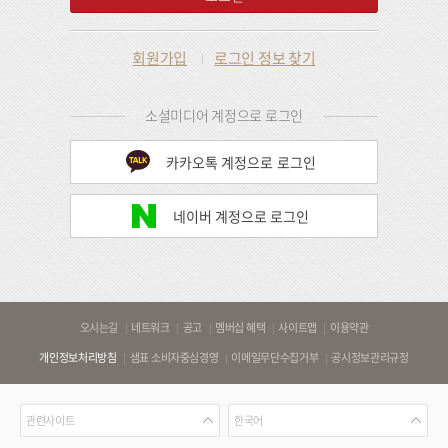
회원가입
로그인 정보 찾기
소셜미디어 계정으로 로그인
카카오톡 계정으로 로그인
네이버 계정으로 로그인
바
오시는길
네트워크
공고
멤버십 혜택
사이트맵
이용약관
로
개인정보처리방침
샘표 소비자중심경영
이메일무단수집거부
공시정보관리규정
가
기
관
언
링
관련사이트
한국어
련
어
크