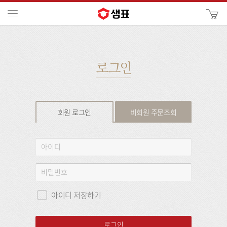
카
메뉴
사
이
검
트
색
검
색
로그인
회원 로그인
비회원 주문조회
회
아
원
이
로
디
비
그
밀
인
번
아이디 저장하기
호
로그인