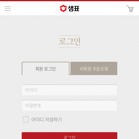
카
메뉴
사
이
검
트
색
검
색
로그인
회원 로그인
비회원 주문조회
회
아
원
이
로
디
비
그
밀
인
번
아이디 저장하기
호
로그인