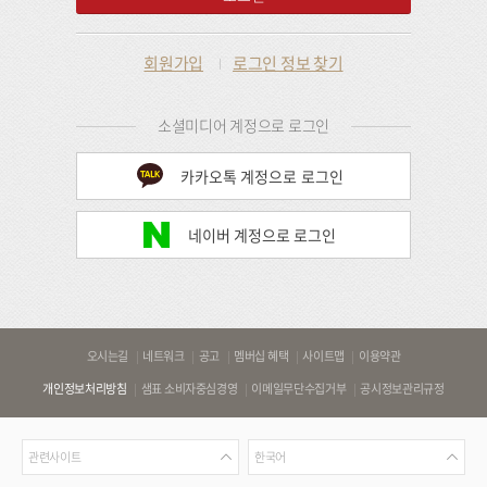
회원가입
로그인 정보 찾기
소셜미디어 계정으로 로그인
카카오톡 계정으로 로그인
네이버 계정으로 로그인
바
오시는길
네트워크
공고
멤버십 혜택
사이트맵
이용약관
로
개인정보처리방침
샘표 소비자중심경영
이메일무단수집거부
공시정보관리규정
가
기
관
언
링
관련사이트
한국어
련
어
크