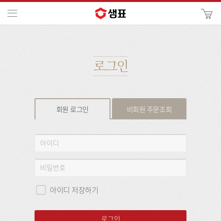
카
메뉴
사
이
검
트
색
검
색
로그인
회원 로그인
비회원 주문조회
회
아
원
이
로
디
비
그
밀
인
번
아이디 저장하기
호
로그인