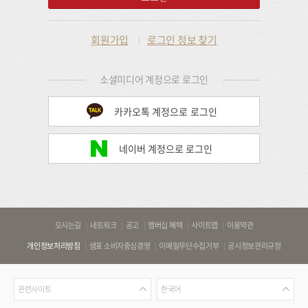
회원가입
로그인 정보 찾기
소셜미디어 계정으로 로그인
카카오톡 계정으로 로그인
네이버 계정으로 로그인
바
오시는길
네트워크
공고
멤버십 혜택
사이트맵
이용약관
로
개인정보처리방침
샘표 소비자중심경영
이메일무단수집거부
공시정보관리규정
가
기
관
언
링
관련사이트
한국어
련
어
크