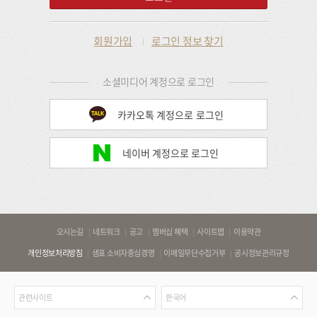
회원가입
로그인 정보 찾기
소셜미디어 계정으로 로그인
카카오톡 계정으로 로그인
네이버 계정으로 로그인
바
오시는길
네트워크
공고
멤버십 혜택
사이트맵
이용약관
로
개인정보처리방침
샘표 소비자중심경영
이메일무단수집거부
공시정보관리규정
가
기
관
언
링
관련사이트
한국어
련
어
크