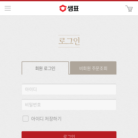
카
메뉴
사
이
검
트
색
검
색
로그인
회원 로그인
비회원 주문조회
회
아
원
이
로
디
비
그
밀
인
번
아이디 저장하기
호
로그인