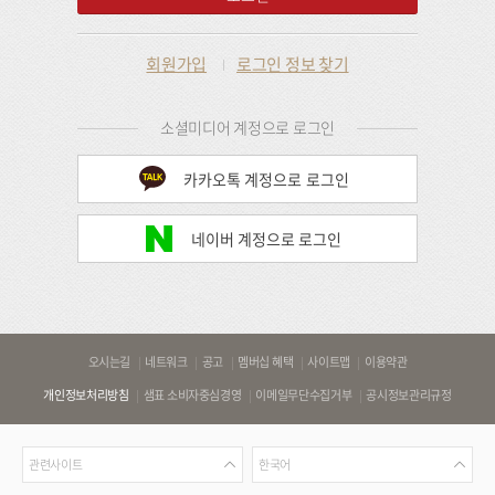
회원가입
로그인 정보 찾기
소셜미디어 계정으로 로그인
카카오톡 계정으로 로그인
네이버 계정으로 로그인
바
오시는길
네트워크
공고
멤버십 혜택
사이트맵
이용약관
로
개인정보처리방침
샘표 소비자중심경영
이메일무단수집거부
공시정보관리규정
가
기
관
언
링
관련사이트
한국어
련
어
크