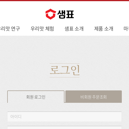
우리맛 연구
우리맛 체험
샘표 소개
제품 소개
마
로그인
회원 로그인
비회원 주문조회
회
아
원
이
로
디