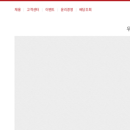
채용
고객센터
이벤트
윤리경영
배당조회
메
뉴