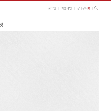
사이트 검색
검색
0
로그인
회원가입
장바구니
켓