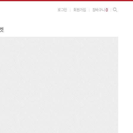
사이트 검색
검색
0
로그인
회원가입
장바구니
켓