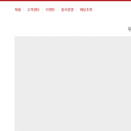
채용
고객센터
이벤트
윤리경영
배당조회
메
뉴