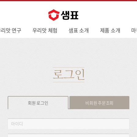
우리맛 연구
우리맛 체험
샘표 소개
제품 소개
마
로그인
회원 로그인
비회원 주문조회
회
아
원
이
로
디