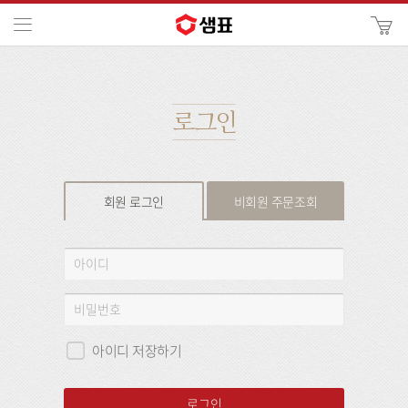
카
메뉴
사
이
검
트
색
검
색
로그인
회원 로그인
비회원 주문조회
회
아
원
이
로
디
비
그
밀
인
번
아이디 저장하기
호
로그인