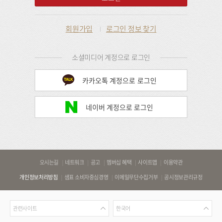
회원가입
로그인 정보 찾기
소셜미디어 계정으로 로그인
카카오톡 계정으로 로그인
네이버 계정으로 로그인
바
오시는길
네트워크
공고
멤버십 혜택
사이트맵
이용약관
로
개인정보처리방침
샘표 소비자중심경영
이메일무단수집거부
공시정보관리규정
가
기
관
언
링
관련사이트
한국어
련
어
크