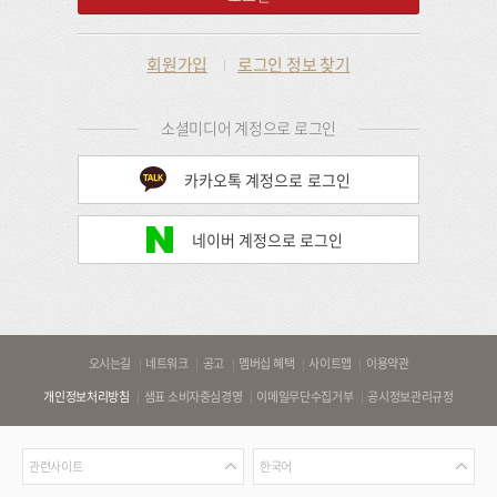
회원가입
로그인 정보 찾기
소셜미디어 계정으로 로그인
카카오톡 계정으로 로그인
네이버 계정으로 로그인
바
오시는길
네트워크
공고
멤버십 혜택
사이트맵
이용약관
로
개인정보처리방침
샘표 소비자중심경영
이메일무단수집거부
공시정보관리규정
가
기
관
언
링
관련사이트
한국어
련
어
크