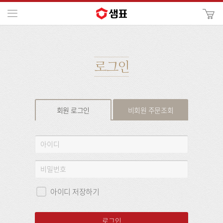
카
메뉴
사
이
검
트
색
검
색
로그인
회원 로그인
비회원 주문조회
회
아
원
이
로
디
비
그
밀
인
번
아이디 저장하기
호
로그인