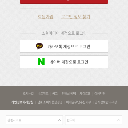
회원가입
로그인 정보 찾기
소셜미디어 계정으로 로그인
카카오톡 계정으로 로그인
네이버 계정으로 로그인
바
오시는길
네트워크
공고
멤버십 혜택
사이트맵
이용약관
로
개인정보처리방침
샘표 소비자중심경영
이메일무단수집거부
공시정보관리규정
가
기
관
언
링
관련사이트
한국어
련
어
크