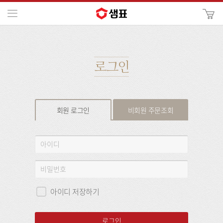
카
메뉴
사
이
검
트
색
검
색
로그인
회원 로그인
비회원 주문조회
회
아
원
이
로
디
비
그
밀
인
번
아이디 저장하기
호
로그인