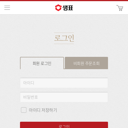
카
메뉴
사
이
검
트
색
검
색
로그인
회원 로그인
비회원 주문조회
회
아
원
이
로
디
비
그
밀
인
번
아이디 저장하기
호
로그인