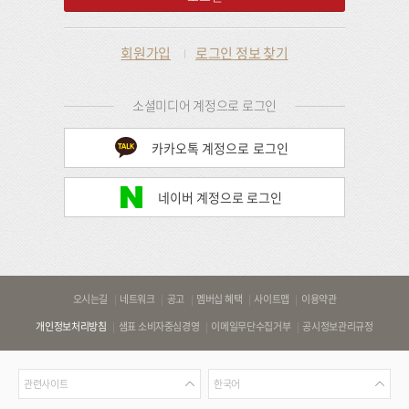
회원가입
로그인 정보 찾기
소셜미디어 계정으로 로그인
카카오톡 계정으로 로그인
네이버 계정으로 로그인
바
오시는길
네트워크
공고
멤버십 혜택
사이트맵
이용약관
로
개인정보처리방침
샘표 소비자중심경영
이메일무단수집거부
공시정보관리규정
가
기
관
언
링
관련사이트
한국어
련
어
크